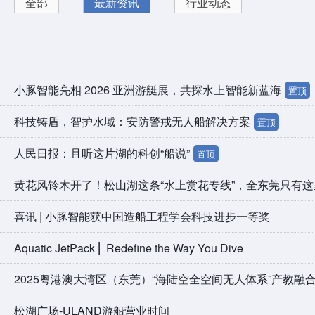
全部
最新资讯
行业动态
小豚智能亮相 2026 亚洲游艇展，共探水上智能新蓝海
置顶
科技铸盾，智护水域：安防警戒无人船解决方案
置顶
人民日报：且听这片湖的科创“船说”
置顶
黄花风铃木开了！松山湖这条“水上赏花专线”，全东莞只有
喜讯 | 小豚智能获中国造船工程学会科技进步一等奖
Aquatic JetPack ⎜ Redefine the Way You Dive
2025粤港澳大湾区（东莞）“海陆空全空间无人体系”产教融
松湖广场-ULAND游船营业时间