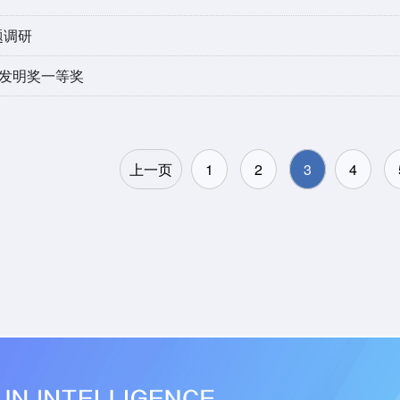
题调研
术发明奖一等奖
上一页
1
2
3
4