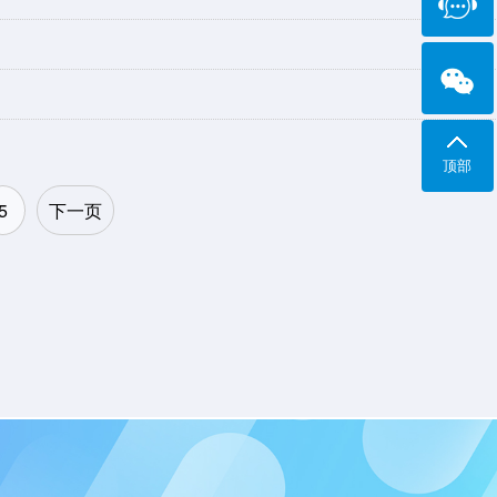
顶部
5
下一页